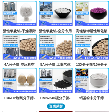
活性氧化铝-干燥吸附
活性氧化铝-空分专用
高锰酸钾活性氧化铝
剂
吸附剂
4A分子筛-空压机空
5A分子筛-工业气体
13X分子筛/10A分子
气气体吸水干燥颗粒-
吸附纯化-溶剂深度除
筛-lpglng燃气干燥除
溶剂试剂深度除水分
水-混合气吸附分离
异味除杂-空气低露点
子筛吸附球
干燥
13X-HP制氧分子筛-
CMS-240碳分子筛-
钙基粉末分子筛
工业大型制氧机分子
工业制氮机吸附剂炭
资质荣誉
筛95氧浓度-制氧钠分
分子筛-99.999%浓度