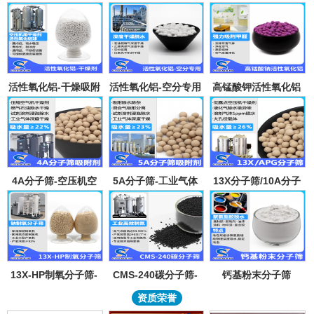
活性氧化铝-干燥吸附
活性氧化铝-空分专用
高锰酸钾活性氧化铝
剂
吸附剂
4A分子筛-空压机空
5A分子筛-工业气体
13X分子筛/10A分子
气气体吸水干燥颗粒-
吸附纯化-溶剂深度除
筛-lpglng燃气干燥除
溶剂试剂深度除水分
水-混合气吸附分离
异味除杂-空气低露点
子筛吸附球
干燥
13X-HP制氧分子筛-
CMS-240碳分子筛-
钙基粉末分子筛
工业大型制氧机分子
工业制氮机吸附剂炭
资质荣誉
筛95氧浓度-制氧钠分
分子筛-99.999%浓度