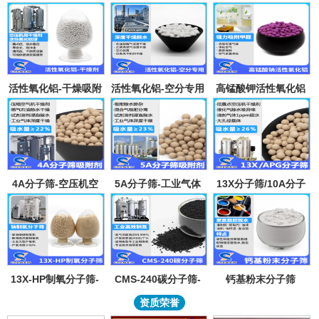
活性氧化铝-干燥吸附
活性氧化铝-空分专用
高锰酸钾活性氧化铝
剂
吸附剂
4A分子筛-空压机空
5A分子筛-工业气体
13X分子筛/10A分子
气气体吸水干燥颗粒-
吸附纯化-溶剂深度除
筛-lpglng燃气干燥除
溶剂试剂深度除水分
水-混合气吸附分离
异味除杂-空气低露点
子筛吸附球
干燥
13X-HP制氧分子筛-
CMS-240碳分子筛-
钙基粉末分子筛
工业大型制氧机分子
工业制氮机吸附剂炭
资质荣誉
筛95氧浓度-制氧钠分
分子筛-99.999%浓度