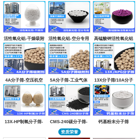
活性氧化铝-干燥吸附
活性氧化铝-空分专用
高锰酸钾活性氧化铝
剂
吸附剂
4A分子筛-空压机空
5A分子筛-工业气体
13X分子筛/10A分子
气气体吸水干燥颗粒-
吸附纯化-溶剂深度除
筛-lpglng燃气干燥除
溶剂试剂深度除水分
水-混合气吸附分离
异味除杂-空气低露点
子筛吸附球
干燥
13X-HP制氧分子筛-
CMS-240碳分子筛-
钙基粉末分子筛
工业大型制氧机分子
工业制氮机吸附剂炭
资质荣誉
筛95氧浓度-制氧钠分
分子筛-99.999%浓度