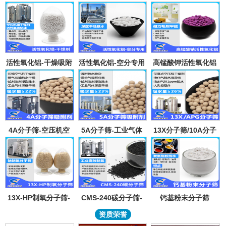
活性氧化铝-干燥吸附
活性氧化铝-空分专用
高锰酸钾活性氧化铝
剂
吸附剂
4A分子筛-空压机空
5A分子筛-工业气体
13X分子筛/10A分子
气气体吸水干燥颗粒-
吸附纯化-溶剂深度除
筛-lpglng燃气干燥除
溶剂试剂深度除水分
水-混合气吸附分离
异味除杂-空气低露点
子筛吸附球
干燥
13X-HP制氧分子筛-
CMS-240碳分子筛-
钙基粉末分子筛
工业大型制氧机分子
工业制氮机吸附剂炭
资质荣誉
筛95氧浓度-制氧钠分
分子筛-99.999%浓度