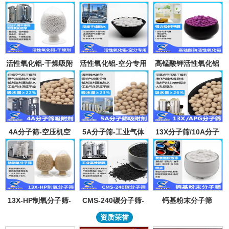
活性氧化铝-干燥吸附
活性氧化铝-空分专用
高锰酸钾活性氧化铝
剂
吸附剂
4A分子筛-空压机空
5A分子筛-工业气体
13X分子筛/10A分子
气气体吸水干燥颗粒-
吸附纯化-溶剂深度除
筛-lpglng燃气干燥除
溶剂试剂深度除水分
水-混合气吸附分离
异味除杂-空气低露点
子筛吸附球
干燥
13X-HP制氧分子筛-
CMS-240碳分子筛-
钙基粉末分子筛
工业大型制氧机分子
工业制氮机吸附剂炭
资质荣誉
筛95氧浓度-制氧钠分
分子筛-99.999%浓度