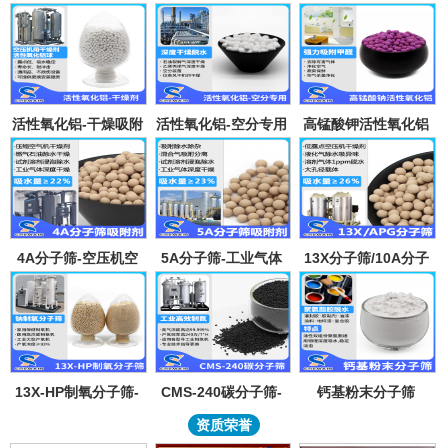
活性氧化铝-干燥吸附
活性氧化铝-空分专用
高锰酸钾活性氧化铝
剂
吸附剂
4A分子筛-空压机空
5A分子筛-工业气体
13X分子筛/10A分子
气气体吸水干燥颗粒-
吸附纯化-溶剂深度除
筛-lpglng燃气干燥除
溶剂试剂深度除水分
水-混合气吸附分离
异味除杂-空气低露点
子筛吸附球
干燥
13X-HP制氧分子筛-
CMS-240碳分子筛-
钙基粉末分子筛
工业大型制氧机分子
工业制氮机吸附剂炭
资质荣誉
筛95氧浓度-制氧钠分
分子筛-99.999%浓度