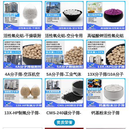
活性氧化铝-干燥吸附
活性氧化铝-空分专用
高锰酸钾活性氧化铝
剂
吸附剂
4A分子筛-空压机空
5A分子筛-工业气体
13X分子筛/10A分子
气气体吸水干燥颗粒-
吸附纯化-溶剂深度除
筛-lpglng燃气干燥除
溶剂试剂深度除水分
水-混合气吸附分离
异味除杂-空气低露点
子筛吸附球
干燥
13X-HP制氧分子筛-
CMS-240碳分子筛-
钙基粉末分子筛
工业大型制氧机分子
工业制氮机吸附剂炭
资质荣誉
筛95氧浓度-制氧钠分
分子筛-99.999%浓度