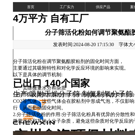
首页
工厂实力
供应产品
案
4万平方 自有工厂
分子筛活化粉如何调节聚氨酯
发表时间:2024-08-20 17:15:30 字体
分子筛活化粉在调节聚氨酯胶粘剂的固化时间方面，
主要通过其吸附特性和对化学反应环境的影响来实现。
以下是具体的调节机制
:
已出口 140个国家
一、去除微量水分和杂质
生产:吸附干燥分子筛 制氮制氧分子筛
1.作用机制:聚氨酯胶粘剂体系中的微量水分或酸类物质
CO2等气体，这些气体会在胶粘剂中形成气泡，不仅影
粉
行，从而影响固化时间。
2.分子筛活化粉的作用:分子筛活化粉具有优异的分散性
微量水分和其他小分子杂质，避免这些杂质对化学反应的