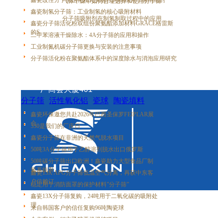
上一篇：
鑫瓷改性分子筛活化粉完美替代阿科玛分子筛消泡剂
气体干燥中如何合理选择和使用分子筛
鑫瓷制氢分子筛：工业制氢的核心吸附材料
下一篇：
分子筛吸附剂在制氢制取过程中的应用
鑫瓷分子筛活化粉双组份聚氨酯添加材料GRACE格雷斯
的S
二甲苯溶液干燥除水：4A分子筛的应用和操作
工业制氮机碳分子筛更换与安装的注意事项
分子筛活化粉在聚氨酯体系中的深度除水与消泡应用研究
地址：广州市番禺区市桥街盛泰路盛兴大街31号
厂商会大厦401
分子筛
活性氧化铝
瓷球
陶瓷填料
金属填料
塑料填料
鑫瓷环保邀您共赴2026年巴西圣保罗FEIPLAR展
会
530是我们的厂庆日
鑫瓷分子筛在非洲的天然气脱水项目
50吨3A分子筛用于乙醇溶剂脱水出口俄罗斯
50吨碳分子筛出口欧洲！鑫瓷助力大型食品厂制
氮系统升
鑫瓷13X APG分子筛低温空气分离，再获中东客
户信赖订
稳定用于消防面罩的保护材料”分子筛”
鑫瓷13X分子筛复购，24吨用于二氧化碳的吸附处
理
来自韩国客户的信任复购96吨陶瓷球