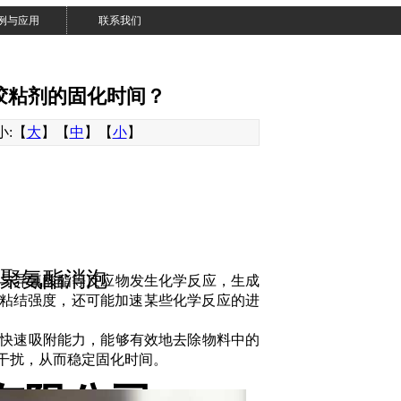
例与应用
联系我们
胶粘剂的固化时间？
大小:【
大
】【
中
】【
小
】
 聚氨酯消泡
会与异氰酸酯等反应物发生化学反应，生成
响粘结强度，还可能加速某些化学反应的进
和快速吸附能力，能够有效地去除物料中的
干扰，从而稳定固化时间。