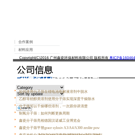
>
> 分子筛活化粉如何调节聚氨酯胶粘剂的
网站首页
文章
新闻分类
合作案例
材料应用
Copyright(C)2016 广州鑫瓷环保材料有限公司 版权所有
粤ICP备160464
|
关于我们
|
联系我们
|
客户留言
|
查询
广州鑫瓷环保材料有限公司
如何使用分子筛在锂电池电解液溶剂中脱水
乙醇等烃醇类溶剂使用分子筛实现深度干燥除水
分子筛可以干燥哪些溶剂，一次跟你讲清楚
制氧分子筛：如何判断更换周期
鑫瓷分子筛亮相德国汉诺威工业博览会
鑫瓷分子筛平替grace sylosiv A3/A4/A300 zeolite pow